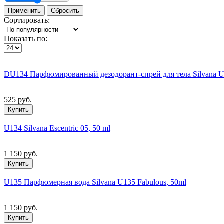
Сортировать:
Показать по:
DU134 Парфюмированный дезодорант-спрей для тела Silvana U13
525 руб.
Купить
U134 Silvana Escentric 05, 50 ml
1 150 руб.
Купить
U135 Парфюмерная вода Silvana U135 Fabulous, 50ml
1 150 руб.
Купить