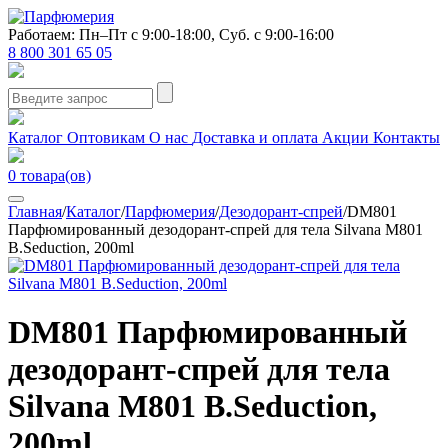
Работаем: Пн–Пт с 9:00-18:00, Суб. с 9:00-16:00
8 800 301 65 05
Каталог
Оптовикам
О нас
Доставка и оплата
Акции
Контакты
0
товара(ов)
Главная
/
Каталог
/
Парфюмерия
/
Дезодорант-спрей
/
DM801
Парфюмированный дезодорант-спрей для тела Silvana M801
B.Seduction, 200ml
DM801 Парфюмированный
дезодорант-спрей для тела
Silvana M801 B.Seduction,
200ml