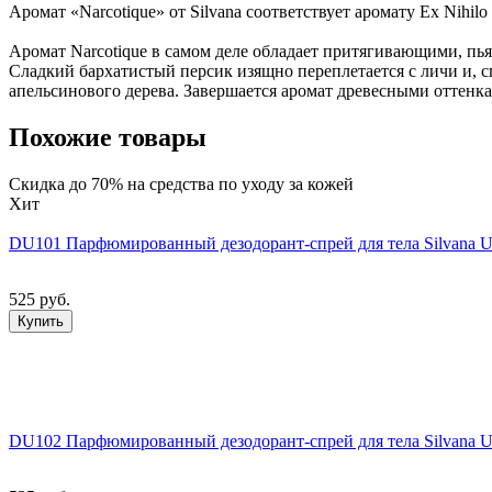
Аромат «Narcotique» от Silvana соответствует аромату Ex Nihilo 
Аромат Narcotique в самом деле обладает притягивающими, пь
Сладкий бархатистый персик изящно переплетается с личи и, 
апельсинового дерева. Завершается аромат древесными оттенк
Похожие товары
Скидка до 70% на средства по уходу за кожей
Хит
DU101 Парфюмированный дезодорант-спрей для тела Silvana U10
525 руб.
Купить
DU102 Парфюмированный дезодорант-спрей для тела Silvana U1