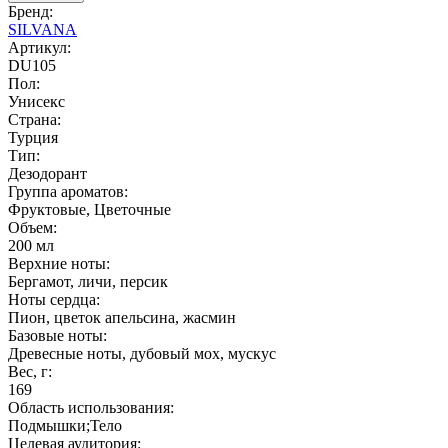
Бренд:
SILVANA
Артикул:
DU105
Пол:
Унисекс
Страна:
Турция
Тип:
Дезодорант
Группа ароматов:
Фруктовые, Цветочные
Объем:
200 мл
Верхние ноты:
Бергамот, личи, персик
Ноты сердца:
Пион, цветок апельсина, жасмин
Базовые ноты:
Древесные ноты, дубовый мох, мускус
Вес, г:
169
Область использования:
Подмышки;Тело
Целевая аудитория: