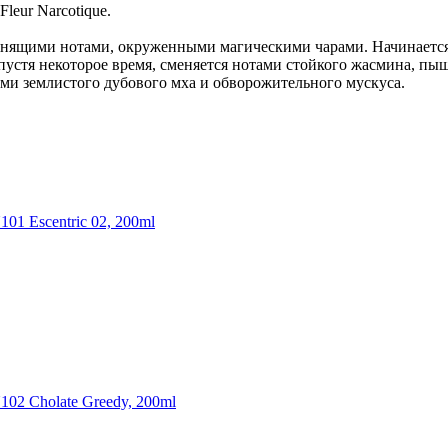
Fleur Narcotique.
янящими нотами, окруженными магическими чарами. Начинается 
спустя некоторое время, сменяется нотами стойкого жасмина, п
ами землистого дубового мха и обворожительного мускуса.
1 Escentric 02, 200ml
02 Cholate Greedy, 200ml