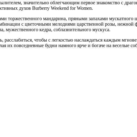
спылителем, значительно облегчающим первое знакомство с дра
ктивных духов Burberry Weekend for Women.
ами торжественного мандарина, пряными запахами мускатного 
мбинации с цветочными мелодиями царственной розы, нежной фи
а, мужественного кедра, соблазнительного мускуса.
, расслабиться, чтобы с легкостью наслаждаться каждым мгнов
лая их повседневные будни намного ярче и богаче на веселые со