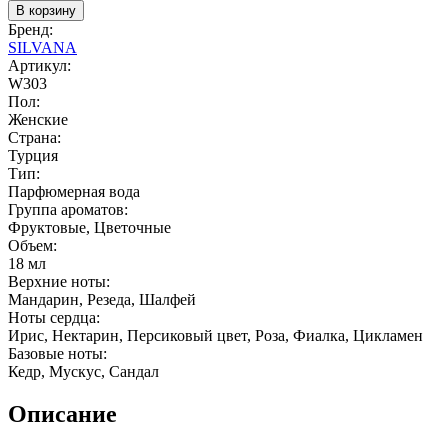
В корзину
Бренд:
SILVANA
Артикул:
W303
Пол:
Женские
Страна:
Турция
Тип:
Парфюмерная вода
Группа ароматов:
Фруктовые, Цветочные
Объем:
18 мл
Верхние ноты:
Мандарин, Резеда, Шалфей
Ноты сердца:
Ирис, Нектарин, Персиковый цвет, Роза, Фиалка, Цикламен
Базовые ноты:
Кедр, Мускус, Сандал
Описание