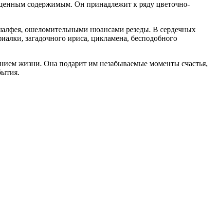
гоценным содержимым. Он принадлежит к ряду цветочно-
шалфея, ошеломительными нюансами резеды. В сердечных
алки, загадочного ириса, цикламена, бесподобного
ением жизни. Она подарит им незабываемые моменты счастья,
бытия.