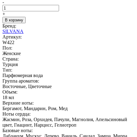
-
+
В корзину
Бренд:
SILVANA
Артикул:
W422
Пол:
Женские
Страна:
Турция
Тип:
Парфюмерная вода
Группа ароматов:
Восточные, Цветочные
Объем:
18 мл
Верхние ноты:
Бергамот, Мандарин, Ром, Мед
Ноты сердца:
Жасмин, Роза, Орхидея, Пачули, Магнолия, Апельсиновый
цвет, Гиацинт, Нарцисс, Гелиотроп
Базовые ноты:
Лабданум, Мускус, Дерево, Ваниль, Сандал, Замша, Мирра,