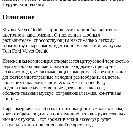
Перуанский бальзам
Описание
Silvana Velvet Orchid – принадлежит к линейке восточно-
цветочной парфюмерии. Он дополнен удобным
распылителем, способствующим максимально легкому
знакомству с парфюмом, идентичным селективным духам
Tom Ford Velvet Orchid.
Изысканная композиция открывается цитрусовой терпкостью
бергамота, бодрящими брызгами мандарина, приторно-
сладкого меда, хмельными акцентами рома. В средних тонах
доносятся многогранные мелодии разнообразных цветов,
растущих в далеких тропических местностях. Базу
подчеркивают мужественные древесные аккорды,
обольстительный мускус, согревающая замша, кокетливая
ваниль.
Парфюмерная вода обладает провокационным характером,
ярко отображающимся в опьяняющих, головокружительных
нюансах букета. Этот ароматический аксессуар будет
актуальным для ношения в любое время года.