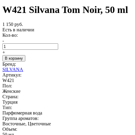
W421 Silvana Tom Noir, 50 ml
1 150 руб.
Есть в наличии
Кол-во:
-
+
В корзину
Бренд:
SILVANA
Артикул:
W421
Пол:
Женские
Страна:
Турция
Тип:
Парфюмерная вода
Группа ароматов:
Восточные, Цветочные
Объем:
50 мл