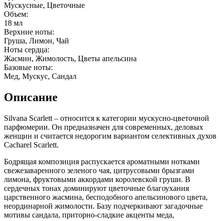
Мускусные, Цветочные
Объем:
18 мл
Верхние ноты:
Груша, Лимон, Чай
Ноты сердца:
Жасмин, Жимолость, Цветы апельсина
Базовые ноты:
Мед, Мускус, Сандал
Описание
Silvana Scarlett – относится к категории мускусно-цветочной
парфюмерии. Он предназначен для современных, деловых
женщин и считается недорогим вариантом селективных духов
Cacharel Scarlett.
Бодрящая композиция распускается ароматными нотками
свежезаваренного зеленого чая, цитрусовыми брызгами
лимона, фруктовыми аккордами королевской груши. В
сердечных тонах доминируют цветочные благоухания
царственного жасмина, бесподобного апельсинового цвета,
неординарной жимолости. Базу подчеркивают загадочные
мотивы сандала, приторно-сладкие акценты меда,