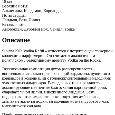
18 мл
Верхние ноты:
Альдегиды, Кардамон, Кориандр
Ноты сердца:
Ландыш, Роза, Лилия
Базовые ноты:
Амброксан, Дубовый мох, Сандал, водка
Описание
Silvana Killi Vodka Refill – относится к потрясающей фужерной
коллекции парфюмерии. Он считается аналогичным
популярному селективному аромату Vodka on the Rocks.
Эксклюзивная композиция духов рассекречивается
восточными запахами пряных специй кардамона, душистого
кориандра в комбинации с головокружительными мелодиями
чувственных альдегидов. В сердечных тонах раздаются
доминирующие цветочные благоухания царственной розы,
очаровательной лилии, изнеженного ландыша. Базу
подчеркивают анималистические звучания амброксана,
хмельные акценты водки, загадочные мотивы дубового мха,
мистического сандала.
Парфюмерная вода характеризуется элегантным,