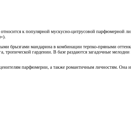
) – относится к популярной мускусно-цитрусовой парфюмерной л
»).
выми брызгами мандарина в комбинации терпко-пряными оттенк
а, тропической гардении. В базе раздаются загадочные мелодии
м ценителям парфюмерии, а также романтичным личностям. Она 