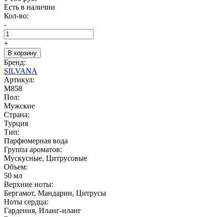
Есть в наличии
Кол-во:
-
+
В корзину
Бренд:
SILVANA
Артикул:
M858
Пол:
Мужские
Страна:
Турция
Тип:
Парфюмерная вода
Группа ароматов:
Мускусные, Цитрусовые
Объем:
50 мл
Верхние ноты:
Бергамот, Мандарин, Цитрусы
Ноты сердца:
Гардения, Иланг-иланг