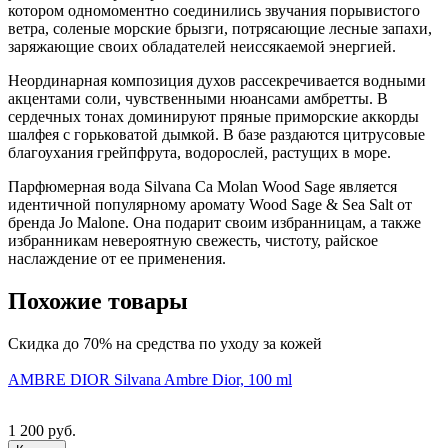
котором одномоментно соединились звучания порывистого
ветра, соленые морские брызги, потрясающие лесные запахи,
заряжающие своих обладателей неиссякаемой энергией.
Неординарная композиция духов рассекречивается водными
акцентами соли, чувственными нюансами амбретты. В
сердечных тонах доминируют пряные приморские аккорды
шалфея с горьковатой дымкой. В базе раздаются цитрусовые
благоухания грейпфрута, водорослей, растущих в море.
Парфюмерная вода Silvana Ca Molan Wood Sage является
идентичной популярному аромату Wood Sage & Sea Salt от
бренда Jo Malone. Она подарит своим избранницам, а также
избранникам невероятную свежесть, чистоту, райское
наслаждение от ее применения.
Похожие товары
Скидка до 70% на средства по уходу за кожей
AMBRE DIOR Silvana Ambre Dior, 100 ml
1 200 руб.