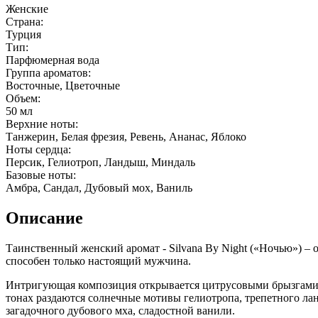
Женские
Страна:
Турция
Тип:
Парфюмерная вода
Группа ароматов:
Восточные, Цветочные
Объем:
50 мл
Верхние ноты:
Танжерин, Белая фрезия, Ревень, Ананас, Яблоко
Ноты сердца:
Персик, Гелиотроп, Ландыш, Миндаль
Базовые ноты:
Амбра, Сандал, Дубовый мох, Ваниль
Описание
Таинственный женский аромат - Silvana By Night («Ночью») – 
способен только настоящий мужчина.
Интригующая композиция открывается цитрусовыми брызгами т
тонах раздаются солнечные мотивы гелиотропа, трепетного ла
загадочного дубового мха, сладостной ванили.