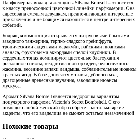
Парфюмерная вода для женщин - Silvana Bomsell – относится
к классу превосходной цветочной линейки парфюмерии. Она
адресована смелым девушкам, предпочитающим интересные
приключения и не боящимся находиться в центре интересных
событий.
Бодрящая композиция открывается цитрусовыми брызгами
заводного танжерина, терпко-сладкого грейпфрута,
тропическими акцентами маракуйи, райскими нюансами
ананаса, фруктовыми аккордами спелой клубники. В
сердечных тонах доминируют цветочные благоухания
роскошного пиона, неоднозначной орхидеи, белоснежного
жасмина, весенние запахи ландыша, соблазнительные нюансы
красных ягод. В базе доносятся мотивы дубового мха,
драгоценные древесные звучания, заводящие нюансы
мускуса.
Аромат Silvana Bomsell является недорогим вариантом
популярного парфюма Victoria's Secret Bombshell. С его
помощью любой женский образ обретет настолько яркие
акценты, что его владелица не сможет остаться незамеченной.
Похожие товары