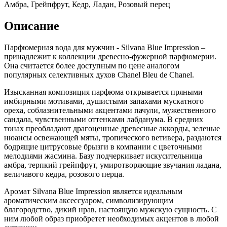
Амбра, Грейпфрут, Кедр, Ладан, Розовый перец
Описание
Парфюмерная вода для мужчин - Silvana Blue Impression –
принадлежит к коллекции древесно-фужерной парфюмерии.
Она считается более доступным по цене аналогом
популярных селективных духов Chanel Bleu de Chanel.
Изысканная композиция парфюма открывается пряными
имбирными мотивами, душистыми запахами мускатного
ореха, соблазнительными акцентами пачули, мужественного
сандала, чувственными оттенками лабданума. В средних
тонах преобладают драгоценные древесные аккорды, зеленые
нюансы освежающей мяты, тропического ветивера, раздаются
бодрящие цитрусовые брызги в компании с цветочными
мелодиями жасмина. Базу подчеркивает искусительница
амбра, терпкий грейпфрут, умиротворяющие звучания ладана,
величавого кедра, розового перца.
Аромат Silvana Blue Impression является идеальным
ароматическим аксессуаром, символизирующим
благородство, дикий нрав, настоящую мужскую сущность. С
ним любой образ приобретет необходимых акцентов в любой