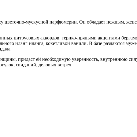
ассу цветочно-мускусной парфюмерии. Он обладает нежным, жен
анных цитрусовых аккордов, терпко-пряными акцентами бергам
ельного иланг-иланга, кокетливой ванили. В базе раздаются му
ндала.
нщины, придаст ей необходимую уверенность, внутреннюю силу.
огулок, свиданий, деловых встреч.