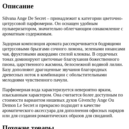
Описание
Silvana Ange De Secret – принадлежит к категории цветочно-
цитрусовой парфюмерии. Он оснащен удобным
пульверизатором, значительно облегчающим ознакомление с
ароматным содержимым.
Задорная композиция аромата рассекречивается бодрящими
цитрусовыми брызгами сочного лимона, зелеными нюансами
чая, фруктовыми аккордами спелой клюквы. В сердечных
тонах доминируют цветочные благоухания божественного
пиона, царственного жасмина, белоснежной водяной лилии.
Базу дополняют драгоценные звучания благородных
древесных ноток в комбинации с обольстительными
мелодиями чувственного пачули.
Парфюмерная вода характеризуется невероятно ярким,
изысканным характером. Она считается более доступным по
стоимости вариантом нишевых духов Givenchy Ange Ou
Demon Le Secret и прекрасно подходит в качестве
ароматического аксессуара для дополнения офисных нарядов
или для создания романтических образов для свиданий.
Похожие товары