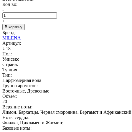
Кол-во:
-
+
В корзину
Бренд:
MILENA
Артикул:
U18
Пол:
Унисекс
Страна:
Турция
Тип:
Парфюмерная вода
Группа ароматов:
Восточные, Древесные
Объем:
20
Верхние ноты:
Лимон, Бархатцы, Черная смородина, Бергамот и Африканский
Ноты сердца:
Фиалка, Цикламен и Жасмин;
Базовые ноты: