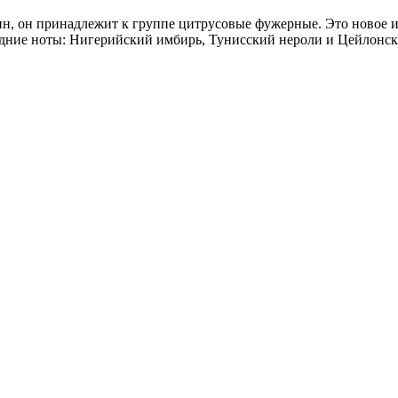
ин, он принадлежит к группе цитрусовые фужерные. Это новое из
дние ноты: Нигерийский имбирь, Тунисский нероли и Цейлонска